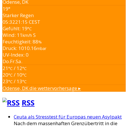
Odense, DK
19°
Starker Regen
05:32
21:15 CEST
Gefühlt: 19
°C
Wind: 11
S
km/h
Feuchtigkeit: 88
%
Druck: 1010.16
mbar
UV-Index: 0
Do.
Fr.
Sa.
21
/ 12
°C
°C
20
/ 10
°C
°C
23
/ 13
°C
°C
Odense, DK
die wettervorhersage ▸
RSS
Ceuta als Stresstest für Europas neuen Asylpakt
Nach dem massenhaften Grenzübertritt in die