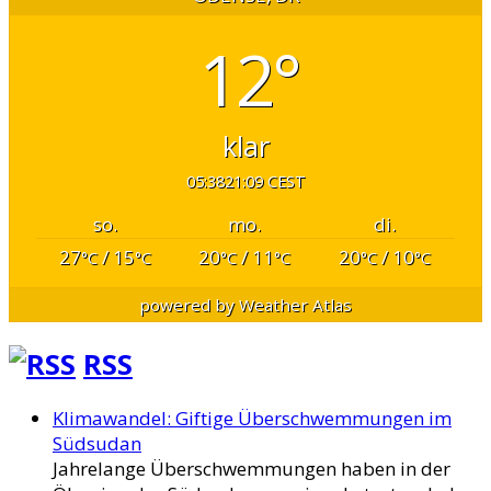
12°
klar
05:38
21:09 CEST
so.
mo.
di.
27
/ 15
20
/ 11
20
/ 10
°C
°C
°C
°C
°C
°C
powered by
Weather Atlas
RSS
Klimawandel: Giftige Überschwemmungen im
Südsudan
Jahrelange Überschwemmungen haben in der