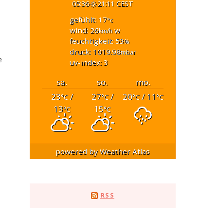
05:36
21:11 CEST
gefühlt: 17
°c
wind: 26
w
km/h
feuchtigkeit: 53
%
druck: 1019.98
mbar
e
uv-index: 3
sa.
so.
mo.
23
/
27
/
20
/ 11
°C
°C
°C
°C
13
15
°C
°C
powered by
Weather Atlas
RSS