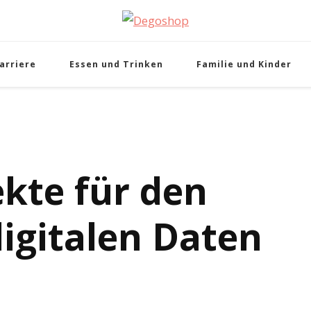
Degoshop
arriere
Essen und Trinken
Familie und Kinder
kte für den
digitalen Daten