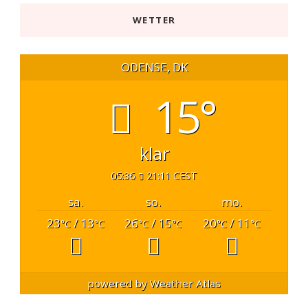
WETTER
ODENSE, DK
15°
klar
05:36
21:11 CEST
sa.
so.
mo.
23
/ 13
26
/ 15
20
/ 11
°C
°C
°C
°C
°C
°C
powered by
Weather Atlas