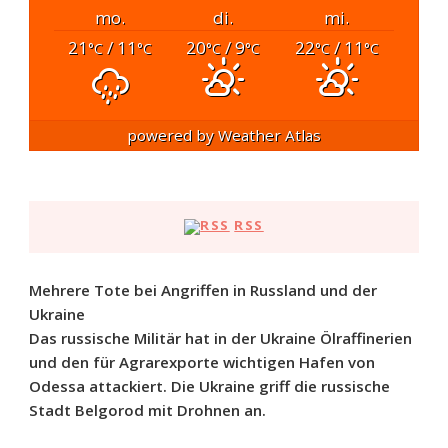
mo.
di.
mi.
21
/ 11
20
/ 9
22
/ 11
°C
°C
°C
°C
°C
°C
powered by
Weather Atlas
RSS
Mehrere Tote bei Angriffen in Russland und der
Ukraine
Das russische Militär hat in der Ukraine Ölraffinerien
und den für Agrarexporte wichtigen Hafen von
Odessa attackiert. Die Ukraine griff die russische
Stadt Belgorod mit Drohnen an.