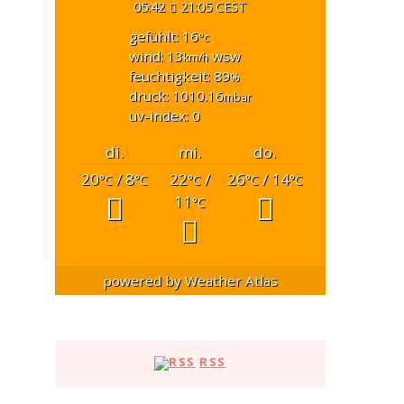
05:42
21:05 CEST
gefühlt: 16
°c
wind: 13
wsw
km/h
feuchtigkeit: 89
%
druck: 1010.16
mbar
uv-index: 0
di.
mi.
do.
20
/ 8
22
/
26
/ 14
°C
°C
°C
°C
°C
11
°C
powered by
Weather Atlas
RSS