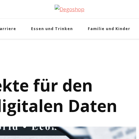
Degoshop
arriere
Essen und Trinken
Familie und Kinder
kte für den
digitalen Daten