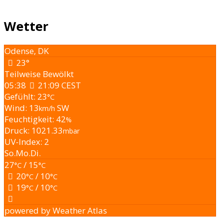
Wetter
Odense, DK
23°
Teilweise Bewölkt
05:38
21:09 CEST
Gefühlt: 23
°C
Wind: 13
SW
km/h
Feuchtigkeit: 42
%
Druck: 1021.33
mbar
UV-Index: 2
So.
Mo.
Di.
27
/ 15
°C
°C
20
/ 10
°C
°C
19
/ 10
°C
°C
powered by
Weather Atlas