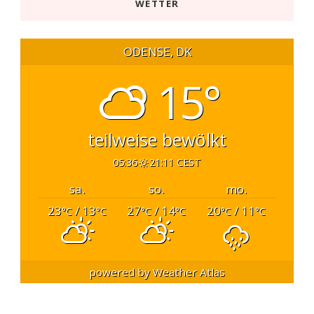
WETTER
ODENSE, DK
15°
teilweise bewölkt
05:36
21:11 CEST
sa.
so.
mo.
23
/ 13
27
/ 14
20
/ 11
°C
°C
°C
°C
°C
°C
powered by
Weather Atlas